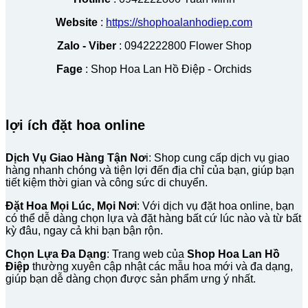
Website
:
https://shophoalanhodiep.com
Zalo - Viber
: 0942222800 Flower Shop
Fage
: Shop Hoa Lan Hồ Điệp - Orchids
lợi ích đặt hoa online
Dịch Vụ Giao Hàng Tận Nơ
i: Shop cung cấp dịch vụ giao
hàng nhanh chóng và tiện lợi đến địa chỉ của bạn, giúp bạn
tiết kiệm thời gian và công sức di chuyển.
Đặt Hoa Mọi Lúc, Mọi Nơi
: Với dịch vụ đặt hoa online, bạn
có thể dễ dàng chọn lựa và đặt hàng bất cứ lúc nào và từ bất
kỳ đâu, ngay cả khi bạn bận rộn.
Chọn Lựa Đa Dạng
: Trang web của
Shop Hoa Lan Hồ
Điệp
thường xuyên cập nhật các mẫu hoa mới và đa dạng,
giúp bạn dễ dàng chọn được sản phẩm ưng ý nhất.
V