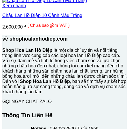
Xem nhanh
Chậu Lan Hồ Điệp 10 Cành Màu Trắng
( Chưa bao gồm VAT )
2.600.000
₫
về shophoalanhodiep.com
Shop Hoa Lan Hồ Điệp
là một địa chỉ uy tín và nổi tiếng
trong lĩnh vực cung cấp các loại hoa lan Hồ Điệp cao cấp.
Với sự đam mê và tinh tế trong việc chăm sóc và lựa chọn
những chậu hoa đẹp nhất, chúng tôi cam kết mang đến cho
khách hàng những sản phẩm hoa lan chất lượng, từ những
bông hoa tươi mới đến những chậu lan được chăm sóc tỉ mỉ.
Đến với
Shop Hoa Lan Hồ Điệp
, bạn sẽ tìm thấy sự kết hợp
hoàn hảo giữa sự sang trọng, đẳng cấp và dịch vụ chăm sóc
khách hàng tận tâm.
GỌI NGAY
CHAT ZALO
Thông Tin Liên Hệ
Hotline
: 0942222800 Tuấn Minh