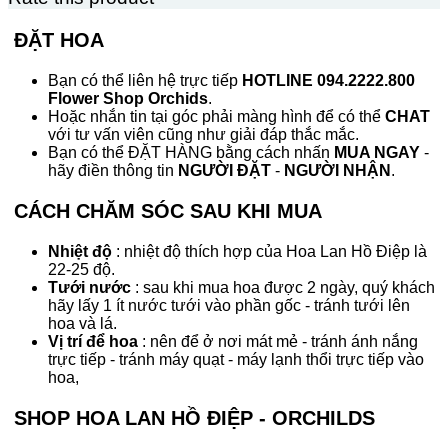
ĐẶT HOA
Bạn có thể liên hệ trực tiếp
HOTLINE 094.2222.800
Flower Shop Orchids
.
Hoặc nhắn tin tại góc phải màng hình để có thể
CHAT
với tư vấn viên cũng như giải đáp thắc mắc.
Bạn có thể ĐẶT HÀNG bằng cách nhấn
MUA NGAY
-
hãy điền thông tin
NGƯỜI ĐẶT
-
NGƯỜI NHẬN
.
CÁCH CHĂM SÓC SAU KHI MUA
Nhiệt độ
: nhiệt độ thích hợp của Hoa Lan Hồ Điệp là
22-25 độ.
Tưới nước
: sau khi mua hoa được 2 ngày, quý khách
hãy lấy 1 ít nước tưới vào phần gốc - tránh tưới lên
hoa và lá.
Vị trí để hoa
: nên để ở nơi mát mẻ - tránh ánh nắng
trực tiếp - tránh máy quạt - máy lạnh thổi trực tiếp vào
hoa,
SHOP HOA LAN HỒ ĐIỆP - ORCHILDS