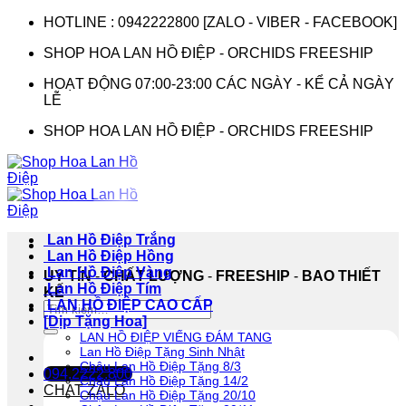
Bỏ
HOTLINE : 0942222800 [ZALO - VIBER - FACEBOOK]
qua
SHOP HOA LAN HỒ ĐIỆP - ORCHIDS FREESHIP
nội
dung
HOẠT ĐỘNG 07:00-23:00 CÁC NGÀY - KỂ CẢ NGÀY
LỄ
SHOP HOA LAN HỒ ĐIỆP - ORCHIDS FREESHIP
Lan Hồ Điệp Trắng
Lan Hồ Điệp Hồng
Lan Hồ Điệp Vàng
UY TÍN
-
CHẤT LƯỢNG
-
FREESHIP
-
BAO THIẾT
Lan Hồ Điệp Tím
KẾ
LAN HỒ ĐIỆP CAO CẤP
Tìm
[Dịp Tặng Hoa]
kiếm:
LAN HỒ ĐIỆP VIẾNG ĐÁM TANG
Lan Hồ Điệp Tặng Sinh Nhật
Chậu Lan Hồ Điệp Tặng 8/3
094.2222.800
Chậu Lan Hồ Điệp Tặng 14/2
CHAT ZALO
Chậu Lan Hồ Điệp Tặng 20/10