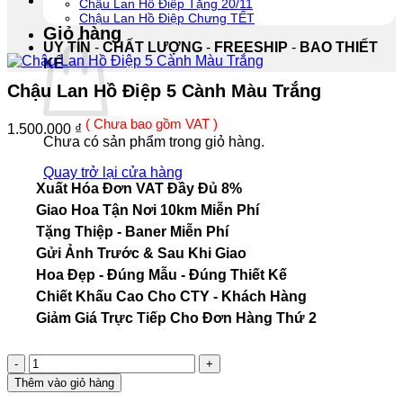
Chậu Lan Hồ Điệp Tặng 20/11
Chậu Lan Hồ Điệp Chưng TẾT
Giỏ hàng
UY TÍN
-
CHẤT LƯỢNG
-
FREESHIP
-
BAO THIẾT
KẾ
Chậu Lan Hồ Điệp 5 Cành Màu Trắng
( Chưa bao gồm VAT )
1.500.000
₫
Chưa có sản phẩm trong giỏ hàng.
Quay trở lại cửa hàng
Xuất Hóa Đơn VAT Đầy Đủ 8%
Giao Hoa Tận Nơi 10km Miễn Phí
Tặng Thiệp - Baner Miễn Phí
Gửi Ảnh Trước & Sau Khi Giao
Hoa Đẹp - Đúng Mẫu - Đúng Thiết Kế
Chiết Khấu Cao Cho CTY - Khách Hàng
Giảm Giá Trực Tiếp Cho Đơn Hàng Thứ 2
Chậu
Lan
Thêm vào giỏ hàng
Hồ