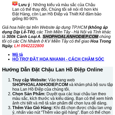
Điệp
Lưu ý
: Những kiểu và màu sắc của Chậu
5
Lan có thể thay đổi, Chúng tôi sẽ nói rõ hơn khi
Cành
Đặt Hàng, còn Lan Hồ Điệp và Thiết Kế đảm bảo
Màu
giống 80-90%
Trắng
số
Giá hoa hiện tại trên Website áp dụng TP.HCM
(không áp
lượng
dụng Dịp Lễ-Tết)
, các Tỉnh Miền Tây - Hà Nội và Tỉnh khác
là
300k Cành Loại A
.
SHOPHOALANHODIEP.COM
chúng
tôi có các Chi Nhánh ở KV Miền Tây có thể giao
Hoa Trong
Ngày.
LH
0942222800
Mô tả
HỖ TRỢ ĐẶT HOA NHANH - CÁCH CHĂM SÓC
Hướng Dẫn Đặt Chậu Lan Hồ Điệp Online
Truy cập Website:
Vào trang web
SHOPHOALANHODIEP.COM
và khám phá bộ sưu tập
hoa Lan Hồ Điệp của chúng tôi.
Chọn Sản Phẩm:
Duyệt qua các loại chậu lan theo
màu sắc, kích thước và kiểu dáng. Bạn có thể xem hình
ảnh chi tiết và mô tả sản phẩm để chọn lựa dễ dàng.
Thêm Vào Giỏ Hàng:
Khi đã chọn được chậu lan ưng
ý, nhấn vào nút “Thêm vào giỏ hàng”. Bạn có thể chọn