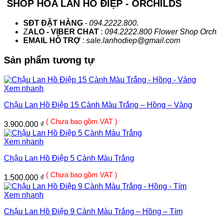
SHOP HOA LAN HỒ ĐIỆP - ORCHILDS
SĐT ĐẶT HÀNG
-
094.2222.800.
Z
ALO - VIBER CHAT
:
094.2222.800 Flower Shop Orch
EMAIL HỖ TRỢ
:
sale.lanhodiep@gmail.com
Sản phẩm tương tự
Xem nhanh
Chậu Lan Hồ Điệp 15 Cành Màu Trắng – Hồng – Vàng
( Chưa bao gồm VAT )
3.900.000
₫
Xem nhanh
Chậu Lan Hồ Điệp 5 Cành Màu Trắng
( Chưa bao gồm VAT )
1.500.000
₫
Xem nhanh
Chậu Lan Hồ Điệp 9 Cành Màu Trắng – Hồng – Tím