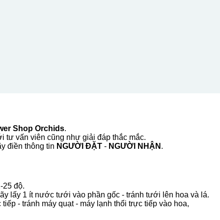
wer Shop Orchids
.
i tư vấn viên cũng như giải đáp thắc mắc.
ãy điền thông tin
NGƯỜI ĐẶT
-
NGƯỜI NHẬN
.
-25 độ.
 lấy 1 ít nước tưới vào phần gốc - tránh tưới lên hoa và lá.
tiếp - tránh máy quạt - máy lạnh thổi trực tiếp vào hoa,