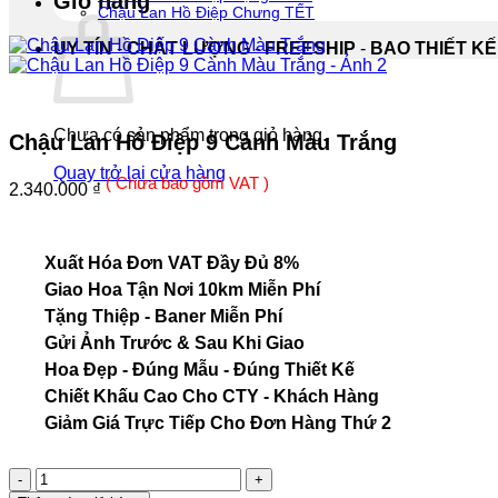
Giỏ hàng
Chậu Lan Hồ Điệp Chưng TẾT
UY TÍN
-
CHẤT LƯỢNG
-
FREESHIP
-
BAO THIẾT KẾ
Chưa có sản phẩm trong giỏ hàng.
Chậu Lan Hồ Điệp 9 Cành Màu Trắng
Quay trở lại cửa hàng
( Chưa bao gồm VAT )
2.340.000
₫
Xuất Hóa Đơn VAT Đầy Đủ 8%
Giao Hoa Tận Nơi 10km Miễn Phí
Tặng Thiệp - Baner Miễn Phí
Gửi Ảnh Trước & Sau Khi Giao
Hoa Đẹp - Đúng Mẫu - Đúng Thiết Kế
Chiết Khấu Cao Cho CTY - Khách Hàng
Giảm Giá Trực Tiếp Cho Đơn Hàng Thứ 2
Chậu
Lan