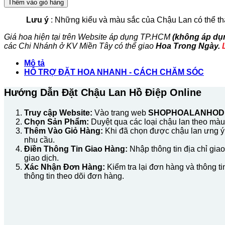
Thêm vào giỏ hàng
Hồ
Điệp
Lưu ý
: Những kiểu và màu sắc của Chậu Lan có thể th
9
Cành
Giá hoa hiện tại trên Website áp dụng TP.HCM
(không áp dụn
Màu
các Chi Nhánh ở KV Miền Tây có thể giao
Hoa Trong Ngày.
Trắng
số
Mô tả
lượng
HỖ TRỢ ĐẶT HOA NHANH - CÁCH CHĂM SÓC
Hướng Dẫn Đặt Chậu Lan Hồ Điệp Online
Truy cập Website:
Vào trang web
SHOPHOALANHODI
Chọn Sản Phẩm:
Duyệt qua các loại chậu lan theo màu 
Thêm Vào Giỏ Hàng:
Khi đã chọn được chậu lan ưng ý,
nhu cầu.
Điền Thông Tin Giao Hàng:
Nhập thông tin địa chỉ gia
giao dịch.
Xác Nhận Đơn Hàng:
Kiểm tra lại đơn hàng và thông t
thông tin theo dõi đơn hàng.